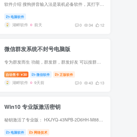
软件介绍 搜狗拼音输入法是装机必备软件，其打字准、词库全、功能强大、使得输入更高效。搜狗输入法PC版去除广告文件精简优化后的用着还不错，至少比官方版用着安心些。 软件截图 更新日志 piny...
电脑软件
湖畔软件
前天
0
34
12
微信群发系统不封号电脑版
专为群发而生 功能，群发群，群发好友 可以按群名字批量一键选择群 可以显示群备注 可以发，文字，图片，链接，文件 可以自动收款 可以自动同意好友申请 可以批量拉群 下载地址：https://www.yu...
自动售卡
30
微信软件
正版软件
￥
湖畔软件
9天前
0
43
13
Win10 专业版激活密钥
秘钥激活了专业版： HXJYQ-43NPB-2D6HH-M88W6-WXCKM
电脑软件
网络技术