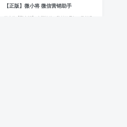
【正版】微小将 微信营销助手
微小将【聚合版】 全新软件，防封效果好，目前没封号过 下载地址：https://www.yuque.com/humoumou-yftak/xpcea3/poaz94v161avv6fr?singleDoc# 《【正版】微小将》
微信软件
正版软件
电脑软件
湖畔软件
30天前
0
49
7
AI无限视频生成本地部署解压即用最新模
型适配
如果您希望在个人电脑上运行AI视频生成软件，实现文生视频、图生视频等功能， 本地一键部署方案可以极大简化操作。 AI无限视频生成本地部署解压即用最新模型适配 AI无限视频生成本地部署解压即...
付费资源
8.8
程序源码
￥
湖畔软件
1个月前
0
135
6
毒舌电影免费电影网站
毒舌电影免费电影网站 地址：https://dl.duse1.com/