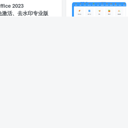
ice 2023
899 免激活、去水印专业版
软件简介： 办公软件WPS Office 2023 专业版一款非常好用的国产办公套件，面向日常场景打造一体化办公环境，兼顾国产化适配、全格式兼容与企业协同管理能力，软件同时兼容微软Office办公套件。...
前
0
40
11
助手电脑版
功能： 一键下载：点击即可下载，无需复杂操作 批量处理：支持批量下载，一次搞定几十上百个视频 自动解密：加密视频自动解密，下载即可播放 智能去重：自动识别已下载视频，避免重复 无感雷达...
月前
0
69
7
信群发加人自动加名片社