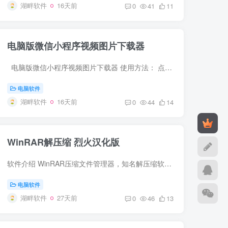
湖畔软件
16天前
0
41
11
电脑版微信小程序视频图片下载器
电脑版微信小程序视频图片下载器 使用方法： 点击 软件上【启动】 将开始捕获...并自动下载 2打开电脑上的小程序的视频点播放： 3查看下载的内容：软件上打开下载目录 下载地址：https:...
电脑软件
湖畔软件
16天前
0
44
14
WinRAR解压缩 烈火汉化版
软件介绍 WinRAR压缩文件管理器，知名解压缩软件，电脑装机必备软件，国内最流行最好用的压缩文件管理器、解压缩必备软件。它提供RAR和ZIP文件的完整支持，能解压ARJ、CAB、LZH、ACE、TAR、GZ、...
电脑软件
湖畔软件
27天前
0
46
13