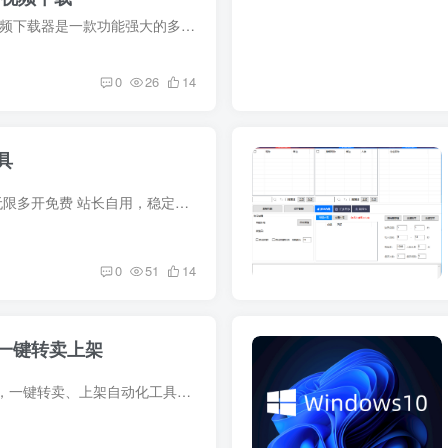
【软件介绍】 闪豆视频下载器是一款功能强大的多平台视频批量下载工具。它支持从多个热门视频平台如B站(哔哩哔哩)、抖音、TikTok和油管(YouTube)下载视频，并且可以进行批量下载操作。此外，用...
0
26
14
具
企业微信 个人微信 无限多开免费 站长自用，稳定，绝对不封号！ 下载地址：https://svip01.lanzouu.com/b00yb39ugf
0
51
14
一键转卖上架
描述：闲鱼搬运神器，一键转卖、上架自动化工具助力用户快速实现商品搬运与转卖，支持一键上架、价格调整、库存同步等功能，降低运营成本与时间投入。适合电商卖家与二手商品经营者，提升工作效...