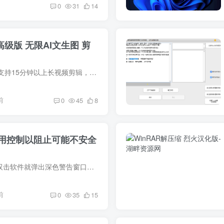
0
31
14
3高级版 无限AI文生图 剪
【官方介绍】：剪影支持15分钟以上长视频剪辑，提供0.1秒精准修剪、分割、合并、变速、倒放等功能，提供自动卡点功能，根据照片节奏生成动态效果，并支持提取视频配音、添加背景音乐及音效，可...
前
0
45
8
用控制以阻止可能不安全
Windows 11 里，刚双击软件就弹出深色警告窗口：“智能应用控制已阻止可能不安全的应用”。明明之前一直可以用的软件、杀毒也扫过，系统一升级后就直接拦截，工作被逼停，只能干瞪眼。 这项功能...
前
0
35
15