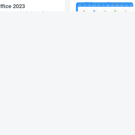
ice 2023
899 免激活、去水印专业版
软件简介： 办公软件WPS Office 2023 专业版一款非常好用的国产办公套件，面向日常场景打造一体化办公环境，兼顾国产化适配、全格式兼容与企业协同管理能力，软件同时兼容微软Office办公套件。...
前
0
42
11
助手电脑版
功能： 一键下载：点击即可下载，无需复杂操作 批量处理：支持批量下载，一次搞定几十上百个视频 自动解密：加密视频自动解密，下载即可播放 智能去重：自动识别已下载视频，避免重复 无感雷达...
月前
0
70
7
信群发加人自动加名片社