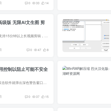
前
0
33
14
3高级版 无限AI文生图 剪
【官方介绍】：剪影支持15分钟以上长视频剪辑，提供0.1秒精准修剪、分割、合并、变速、倒放等功能，提供自动卡点功能，根据照片节奏生成动态效果，并支持提取视频配音、添加背景音乐及音效，可...
前
0
47
8
用控制以阻止可能不安全
Windows 11 里，刚双击软件就弹出深色警告窗口：“智能应用控制已阻止可能不安全的应用”。明明之前一直可以用的软件、杀毒也扫过，系统一升级后就直接拦截，工作被逼停，只能干瞪眼。 这项功能...
前
0
37
15