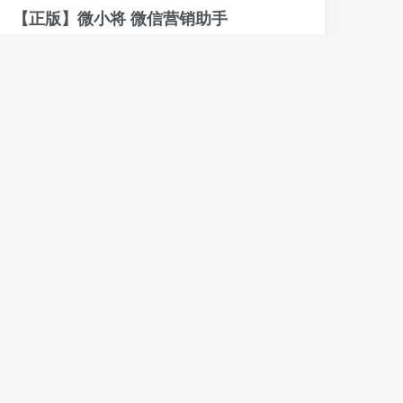
【正版】微小将 微信营销助手
微小将【聚合版】 全新软件，防封效果好，目前没封号过 下载地址：https://www.yuque.com/humoumou-yftak/xpcea3/poaz94v161avv6fr?singleDoc# 《【正版】微小将》
微信软件
正版软件
电脑软件
湖畔软件
31天前
0
49
7
AI无限视频生成本地部署解压即用最新模
型适配
如果您希望在个人电脑上运行AI视频生成软件，实现文生视频、图生视频等功能， 本地一键部署方案可以极大简化操作。 AI无限视频生成本地部署解压即用最新模型适配 AI无限视频生成本地部署解压即...
付费资源
8.8
程序源码
￥
湖畔软件
1个月前
0
138
6
毒舌电影免费电影网站
毒舌电影免费电影网站 地址：https://dl.duse1.com/