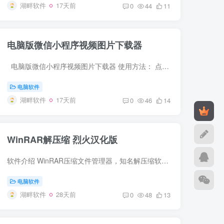
湖畔软件
17天前
0
44
11
电脑版微信小程序视频图片下载器
电脑版微信小程序视频图片下载器 使用方法： 点击 软件上【启动】 将开始捕获...并自动下载 2打开电脑上的小程序的视频点播放： 3查看下载的内容：软件上打开下载目录 下载地址：https:...
电脑软件
湖畔软件
17天前
0
46
14
WinRAR解压缩 烈火汉化版
软件介绍 WinRAR压缩文件管理器，知名解压缩软件，电脑装机必备软件，国内最流行最好用的压缩文件管理器、解压缩必备软件。它提供RAR和ZIP文件的完整支持，能解压ARJ、CAB、LZH、ACE、TAR、GZ、...
电脑软件
湖畔软件
28天前
0
48
13