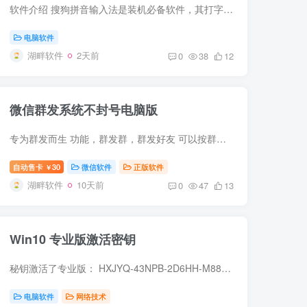
软件介绍 搜狗拼音输入法是装机必备软件，其打字准、词库全、功能强大、使得输入更高效。搜狗输入法PC版去除广告文件精简优化后的用着还不错，至少比官方版用着安心些。 软件截图 更新日志 piny...
电脑软件
湖畔软件
2天前
0
38
12
微信群发系统不封号电脑版
专为群发而生 功能，群发群，群发好友 可以按群名字批量一键选择群 可以显示群备注 可以发，文字，图片，链接，文件 可以自动收款 可以自动同意好友申请 可以批量拉群 下载地址：https://www.yu...
自动售卡
30
微信软件
正版软件
￥
湖畔软件
10天前
0
47
13
Win10 专业版激活密钥
秘钥激活了专业版： HXJYQ-43NPB-2D6HH-M88W6-WXCKM
电脑软件
网络技术