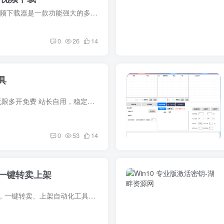
【软件介绍】 闪豆视频下载器是一款功能强大的多平台视频批量下载工具。它支持从多个热门视频平台如B站(哔哩哔哩)、抖音、TikTok和油管(YouTube)下载视频，并且可以进行批量下载操作。此外，用...
0
26
14
具
企业微信 个人微信 无限多开免费 站长自用，稳定，绝对不封号！ 下载地址：https://svip01.lanzouu.com/b00yb39ugf
0
53
14
一键转卖上架
描述：闲鱼搬运神器，一键转卖、上架自动化工具助力用户快速实现商品搬运与转卖，支持一键上架、价格调整、库存同步等功能，降低运营成本与时间投入。适合电商卖家与二手商品经营者，提升工作效...