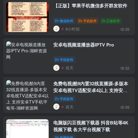
【正版】苹果手机微信多开群发软件
微信软件
手机软件
正版软件
6小时前
35
安卓电视频道播放器IPTV Pro
手机软件
前天
32
免费电视|酷9内置32线直播源-多版本
安卓电视TV适配安卓4以上 支持安卓
TV手机平板等
手机软件
前天
39
电脑版闪豆视频下载器 抖音B站等4K
视频下载 各大平台视频下载
电脑软件