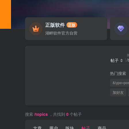
正版软件
正版
湖畔软件官方自营
帖子
热门搜索
&type=pos
加好友
搜索
/topics
，共找到
0
个帖子
文章
用户
版块
帖子
商品