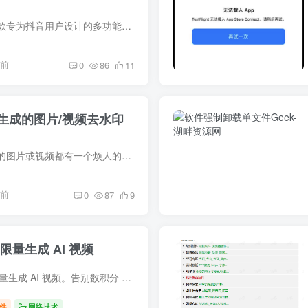
抖音内置模块版是一款专为抖音用户设计的多功能工具，支持无水印视频下载、音频提取、去广告等功能。它不仅可以让您轻松下载喜欢的视频和音频内容，还提供了多种实用功能，如双击打开评论区、无...
月前
0
86
11
生成的图片/视频去水印
众所周知，豆包生成的图片或视频都有一个烦人的水印，网络上的教程错综复杂，为了解决这一烦恼，于是这款软件便诞生了，软件永久免费！！！ 下载地址:https://www.123865.com/s/qcVPjv-GkkuA ...
月前
0
87
9
限量生成 AI 视频
AI 视频制作器：不限量生成 AI 视频。告别数积分 在线地址：https://aivideomaker.ai/zh
件
网络技术