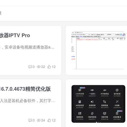
量
IPTV Pro
软件介绍 IPTV播放器，安卓设备电视频道播放器app，支持HTTP/P2P协议，M3U,XSPF播放源列表，EPG直播时移，家长控制，UDP代理，兼容Android系统手机和盒子设备。该应用不提供任何直播源，需要自...
0
32
12
.7.0.4673精简优化版
软件介绍 搜狗拼音输入法是装机必备软件，其打字准、词库全、功能强大、使得输入更高效。搜狗输入法PC版去除广告文件精简优化后的用着还不错，至少比官方版用着安心些。 软件截图 更新日志 piny...
0
34
12