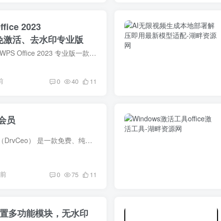
ice 2023
899 免激活、去水印专业版
软件简介： 办公软件WPS Office 2023 专业版一款非常好用的国产办公套件，面向日常场景打造一体化办公环境，兼顾国产化适配、全格式兼容与企业协同管理能力，软件同时兼容微软Office办公套件。...
前
0
40
11
会员
工具简介：驱动总裁（DrvCeo） 是一款免费、纯净、无广告的 Windows 驱动管理工具，主打在线 + 离线双模式，装机与日常维护都常用。 下载地址：https://1832969777.share.123865.com/123pan/0ky...
月前
0
75
11
6内置多功能模块，无水印