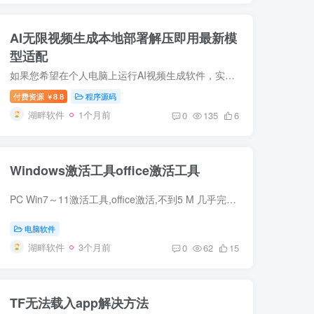
AI无限视频生成本地部署解压即用最新模
型适配
如果您希望在个人电脑上运行AI视频生成软件，实现文生视频、图生视频等功能， 本地一键部署方案可以极大简化操作。 AI无限视频生成本地部署解压即用最新模型适配 AI无限视频生成本地部署解压即...
付费资源
8.8
程序源码
￥
湖畔软件
1个月前
0
135
6
Windows激活工具office激活工具
PC Win7～11激活工具,office激活,不到5 M 几乎完美的系统和office激活工具： 1. 支持从Windows XP到Windows 11 24H2（含Server）的激活。 2. 激活Microsoft Office 2010到2024，包括365和UWP版...
电脑软件
湖畔软件
3个月前
0
62
15
TF无法载入app解决方法