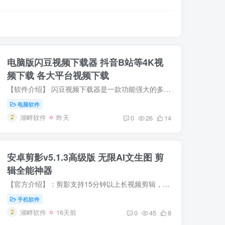
电脑版闪豆视频下载器 抖音B站等4K视
频下载 各大平台视频下载
【软件介绍】 闪豆视频下载器是一款功能强大的多平台视频批量下载工具。它支持从多个热门视频平台如B站(哔哩哔哩)、抖音、TikTok和油管(YouTube)下载视频，并且可以进行批量下载操作。此外，用...
电脑软件
湖畔软件
昨天
0
26
14
安卓剪影v5.1.3高级版 无限AI文生图 剪
辑全能神器
【官方介绍】：剪影支持15分钟以上长视频剪辑，提供0.1秒精准修剪、分割、合并、变速、倒放等功能，提供自动卡点功能，根据照片节奏生成动态效果，并支持提取视频配音、添加背景音乐及音效，可...
手机软件
湖畔软件
16天前
0
45
8