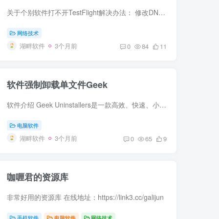
关于个别软件打不开TestFlight解决办法： 修改DNS来访问TestFlight， 打开手机设置→无线局域网→（WiFi）→找到已连接WiFi 点击右侧（i） 再选择配置DNS 选择手动，然后添加服务器 输入 8.8.4....
网络技术
湖畔软件
3个月前
0
84
11
软件强制卸载单文件Geek
软件介绍 Geek Uninstallers是一款高效、快速、小巧、免费的软件卸载与清理工具，旨在帮助用户删除系统上安装的程序。不同于其他的卸载程序，Geek Uninstaller执行深入扫描进程，并清除软件卸载...
电脑软件
湖畔软件
3个月前
0
65
9
咖喱君的资源库
非常好用的资源库 在线地址：https://link3.cc/galijun
手机软件
电脑软件
网络技术