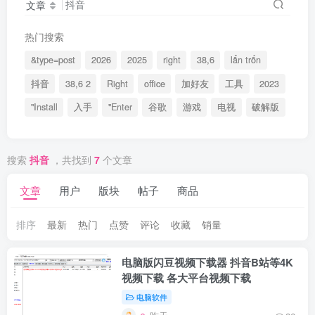
文章
热门搜索
&type=post
2026
2025
right
38,6
lẩn trốn
抖音
38,6 2
Right
office
加好友
工具
2023
"Install
入手
"Enter
谷歌
游戏
电视
破解版
搜索
抖音
，共找到
7
个文章
文章
用户
版块
帖子
商品
排序
最新
热门
点赞
评论
收藏
销量
电脑版闪豆视频下载器 抖音B站等4K
视频下载 各大平台视频下载
电脑软件