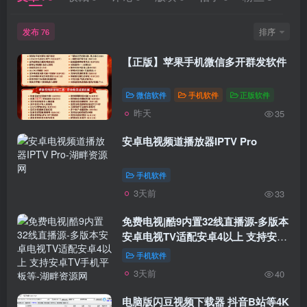
发布
排序
76
【正版】苹果手机微信多开群发软件
微信软件
手机软件
正版软件
昨天
35
安卓电视频道播放器IPTV Pro
手机软件
3天前
33
免费电视|酷9内置32线直播源-多版本
安卓电视TV适配安卓4以上 支持安卓
TV手机平板等
手机软件
3天前
40
电脑版闪豆视频下载器 抖音B站等4K