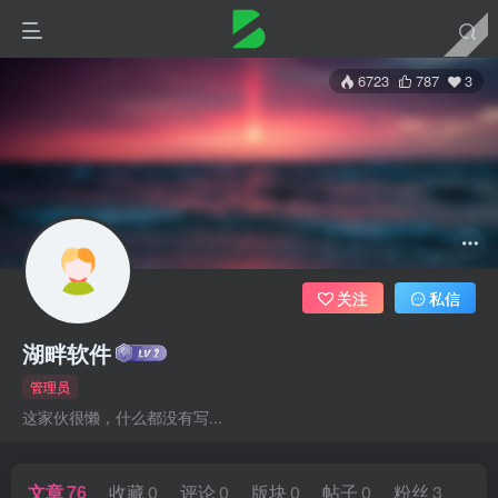
6723
787
3
关注
私信
湖畔软件
管理员
这家伙很懒，什么都没有写...
文章
76
收藏
0
评论
0
版块
0
帖子
0
粉丝
3