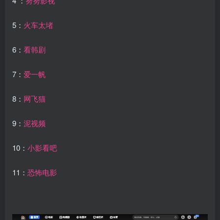
4 ：
努努影视
5：
火车太堵
6：
看韩剧
7：
爱一帆
8：
网飞猫
9：
泥视频
10：
小影看吧
11：
恐怖电影