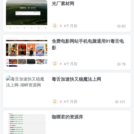
光厂素材网
4个月前
83
免费电影网站手机电脑通用91毒舌电
影
4个月前
78
毒舌加速快又稳魔法上网
4个月前
101
咖喱君的资源库