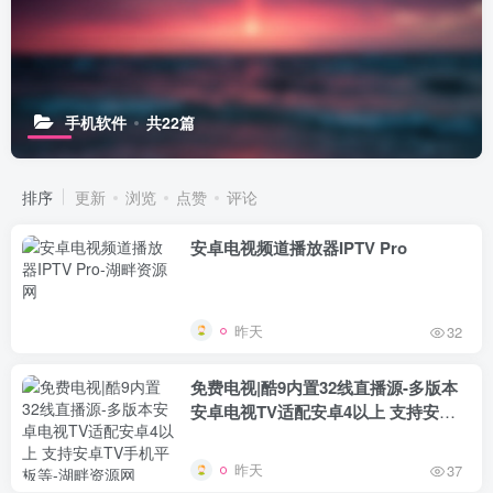
手机软件
共22篇
排序
更新
浏览
点赞
评论
安卓电视频道播放器IPTV Pro
昨天
32
免费电视|酷9内置32线直播源-多版本
安卓电视TV适配安卓4以上 支持安卓
TV手机平板等
昨天
37