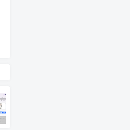
AI无限视频生成本地部署解压即用最新模型适配
PC端微信3.9.X版本登录提示“版本过低”解决办法