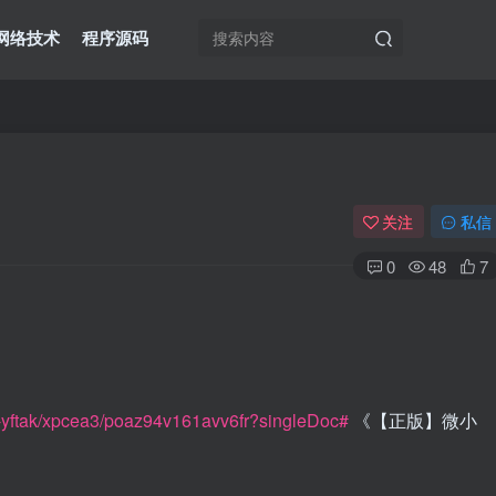
网络技术
程序源码
关注
私信
0
48
7
yftak/xpcea3/poaz94v161avv6fr?singleDoc#
《【正版】微小