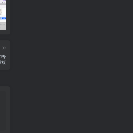
AI无限视频生成本地部署解压即用最新模型适配
微信跳过好友验证人脸直接解封教程
篇
水印专
业版